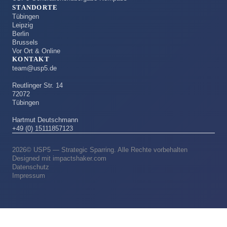
STANDORTE
Tübingen
Leipzig
Berlin
Brussels
Vor Ort & Online
KONTAKT
team@usp5.de
Reutlinger Str. 14
72072
Tübingen
Hartmut Deutschmann
+49 (0) 15111857123
2026© USP5 — Strategic Sparring. Alle Rechte vorbehalten
Designed mit impactshaker.com
Datenschutz
Impressum