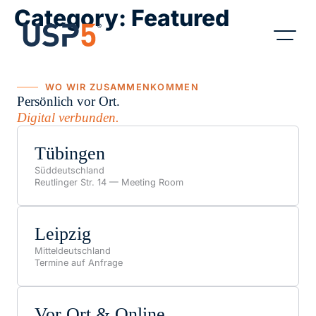
Category:
Featured
Produkte & B
WO WIR ZUSAMMENKOMMEN
Persönlich vor Ort.
Digital verbunden.
Tübingen
Süddeutschland
Reutlinger Str. 14 — Meeting Room
Leipzig
Mitteldeutschland
Termine auf Anfrage
Vor Ort & Online