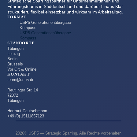
Strategische Sparringspartner für Unternehmer:innen und
Führungsteams in Süddeutschland und darüber hinaus.Klar
strukturiert, flexibel einsetzbar und wirksam im Arbeitsalltag.
FORMAT
USP5 Generationenübergabe-
Kompass
USP5 Generationenübergabe-
Kompass
STANDORTE
Tübingen
Leipzig
Berlin
Brussels
Vor Ort & Online
KONTAKT
team@usp5.de
Reutlinger Str. 14
72072
Tübingen
Hartmut Deutschmann
+49 (0) 15111857123
2026© USP5 — Strategic Sparring. Alle Rechte vorbehalten