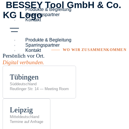
BESSEY Tool GmbH & Co.
Skip
to
Produkte & Begleitung
KG Logo
content
Sparringspartner
Kontakt
Produkte & Begleitung
Sparringspartner
Kontakt
WO WIR ZUSAMMENKOMMEN
Persönlich vor Ort.
Digital verbunden.
Tübingen
Süddeutschland
Reutlinger Str. 14 — Meeting Room
Leipzig
Mitteldeutschland
Termine auf Anfrage